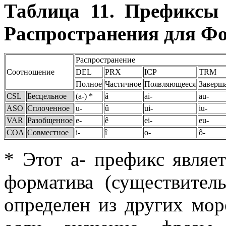
Таблица 11. Префиксы
Распространения для Ф
Распространение
Соотношение
DEL
PRX
ICP
TRM
Полное
Частичное
Появляющееся
Заверш
CSL
Бесцельное
(a-) *
â
ai-
au-
ASO
Сплоченное
u-
û
ui-
iu-
VAR
Разобщенное
e-
ê
ei-
eu-
COA
Совместное
i-
î
o-
ô-
* Этот
a-
префикс являет
форматива (существител
определен из других мор