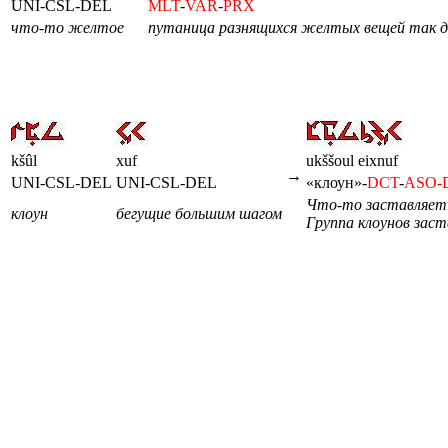
UNI-CSL-DEL
MLT
-
VAR
-
PRX
что-то желтое
путаница разнящихся желтых вещей так да
kšûl
xuf
ukššoul eixnuf
→
UNI-CSL-DEL
UNI-CSL-DEL
«клоун»-
DCT
-
ASO-
Что-то заставляет 
клоун
бегущие большим шагом
Группа клоунов зас