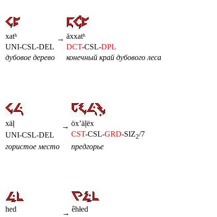
xatʰ
äxxatʰ
→
UNI-CSL-DEL
DCT
-CSL-
DPL
дубовое дерево
конечный край дубового леса
xäļ
öxʼäļëx
→
CST
-CSL-
GRD
-SIZ
/7
UNI-CSL-DEL
2
гористое место
предгорье
hed
êhłed
→