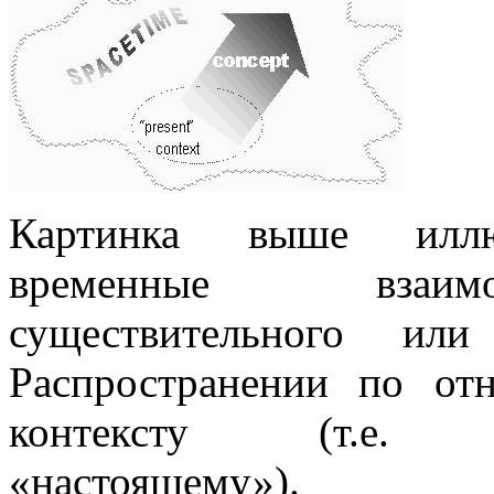
Картинка выше иллюс
временные взаим
существительного ил
Распространении по от
контексту (т.е. про
«настоящему»).