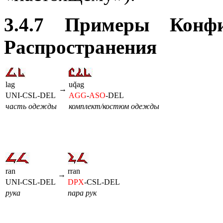
3.4.7 Примеры Конфи
Распространения
lag
uq̌ag
→
UNI-CSL-DEL
AGG
-
ASO
-DEL
часть одежды
комплект/костюм одежды
ran
rran
→
UNI-CSL-DEL
DPX
-CSL-DEL
рука
пара рук