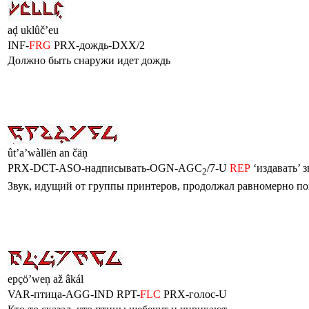
aḑ uklûčʼeu
INF-
FRG
PRX-дождь-DXX/2
Должно быть снаружи идет дождь
ûtʼa’wàllën an čäņ
PRX-DCT-ASO-надписывать-OGN-AGC
/7-U
REP
‘издавать’ з
2
Звук, идущий от группы принтеров, продолжал равномерно по
epçö’weņ až âkál
VAR-птица-AGG-IND RPT-
FLC
PRX-голос-U