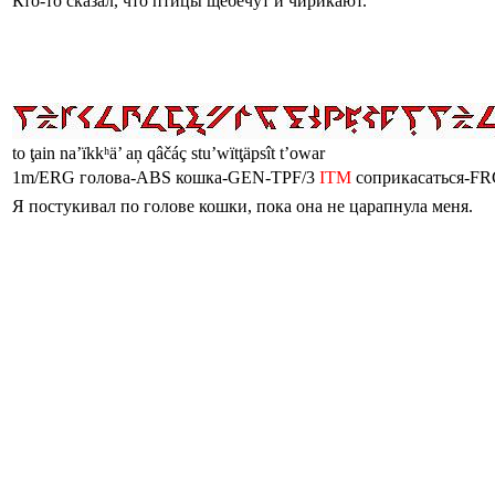
Кто-то сказал, что птицы щебечут и чирикают.
to ţain na’ïkkʰä’ aņ qâčáç stu’wïtţäpsît tʼowar
1m/ERG голова-ABS кошка-GEN-TPF/3
ITM
соприкасаться-FR
Я постукивал по голове кошки, пока она не царапнула меня.