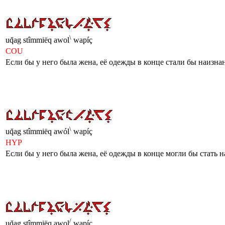
\
uq̌ag stîmmiëq awol
wapíç
COU
Если бы у него была жена, её одежды в конце стали бы наизн
\
uq̌ag stîmmiëq awól
wapíç
HYP
Если бы у него была жена, её одежды в конце могли бы стать 
/
uq̌ag stîmmiëq awol
wapíç