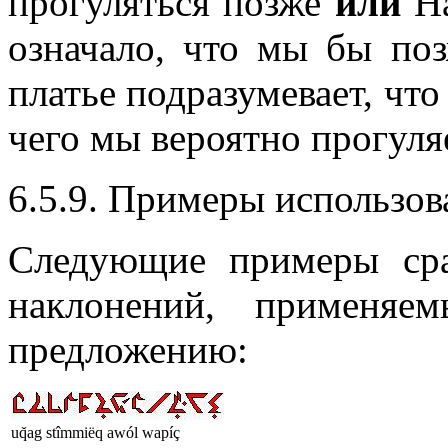
прогуляться позже
или
На
означало, что мы бы поз
платье подразумевает, что
чего мы вероятно прогуля
6.5.9. Примеры использов
Следующие примеры ср
наклонений, применя
предложению:
uq̌ag stîmmiëq awól wapíç