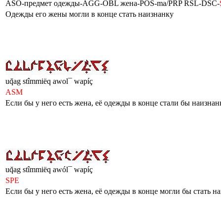
ASO-предмет одежды-AGG-OBL жена-POS-ma/PRP RSL-DSC-
Одежды его жены могли в конце стать наизнанку
uq̌ag stîmmiëq awol¯ wapíç
ASM
Если бы у него есть жена, её одежды в конце стали бы наизна
uq̌ag stîmmiëq awól¯ wapíç
SPE
Если бы у него есть жена, её одежды в конце могли бы стать н