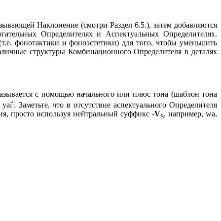
ывающей Наклонение (смотри Раздел 6.5.), затем добавляются
огательных Определителях и Аспектуальных Определителях.
т.е. фонотактики и фоноэстетики) для того, чтобы уменьшить
азличные структуры Комбинационного Определителя в деталях
зывается с помощью начального или плюс тона (шаблон тона
\
 ya
ï
. Заметьте, что в отсутствие аспектуального Определителя
ия, просто используя нейтральный суффикс -
V
, например,
wa,
S