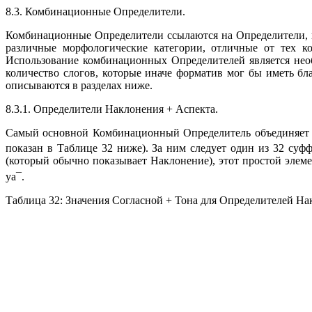
8.3. Комбинационные Определители.
Комбинационные Определители ссылаются на Определители, ко
различные морфологические категории, отличные от тех к
Использование комбинационных Определителей является необя
количество слогов, которые иначе форматив мог бы иметь б
описываются в разделах ниже.
8.3.1. Определители Наклонения + Аспекта.
Самый основной Комбинационный Определитель объединяет А
показан в Таблице 32 ниже). За ним следует один из 32 суф
(который обычно показывает Наклонение), этот простой элеме
ya
¯
.
Таблица 32: Значения Согласной + Тона для Определителей На