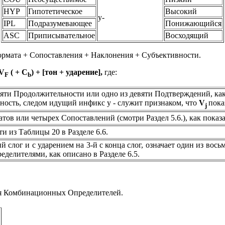
HYP
Гипотетическое
Высокий
y-
IPL
Подразумевающее
Понижающийся
ASC
Приписывательное
Восходящий
ормата + Сопоставления + Наклонения + Субъективности.
V
(
+
C
)
+
[тон + ударение
],
где:
F
b
яти Продолжительности или одно из девяти Подтверждений, как
ность, следом идущий инфикс
y
-
служит признаком, что
V
пока
j
ов или четырех Сопоставлений (смотри Раздел 5.6.), как показ
 из Таблицы 20 в Разделе 6.6.
 слог и с ударением на 3-й с конца слог, означает один из вос
делителями, как описано в Разделе 6.5.
я Комбинационных Определителей.