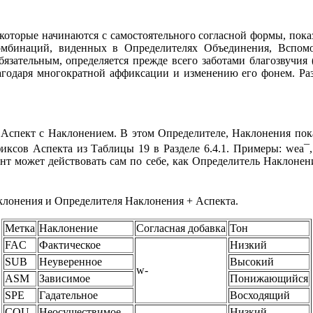
торые начинаются с самостоятельного согласной формы, показ
омбинаций, виденных в Определителях Объединения, Вспом
зательным, определяется прежде всего заботами благозвучия (
лагодаря многократной аффиксации и изменению его фонем. Р
спект с Наклонением. В этом Определителе, Наклонения пока
фиксов Аспекта из Таблицы 19 в Разделе 6.4.1. Примеры:
wea¯,
нт может действовать сам по себе, как Определитель Наклонен
клонения и Определителя Наклонения + Аспекта.
Метка
Наклонение
Согласная добавка
Тон
FAC
Фактическое
Низкий
SUB
Неуверенное
Высокий
w-
ASM
Зависимое
Понижающийся
SPE
Гадательное
Восходящий
COU
Неосуществимое
Низкий