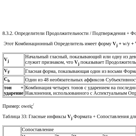
8.3.2. Определители Продолжительности / Подтверждения + Ф
Этот Комбинационный Определитель имеет форму
V
+
w/y
+
j
Начальный гласный, показывающий или одну из дев
V
j
служит признаком, что
V
показывает Продолжитель
j
V
Гласная форма, показывающая один из восьми Формат
F
C
Один из 48 необязательных аффиксов Субъективности
b
тон +
Комбинация четырех тонов с ударением на последний
ударение
Наклонения, использованного с Аспектуальным Опре
/
Пример:
oweiç
Таблица 33: Гласные инфиксы
V
Формата + Сопоставления дл
j
Сопоставление