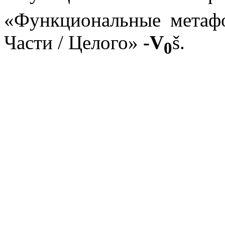
«Функциональные метаф
Части / Целого»
-V
š
.
0