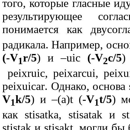
того, которые гласные иду
результирующее согла
понимается как двусог
радикала. Например, осн
(-
V
r/5
) и
–uic
(-
V
c/5
)
1
2
peixruic
,
peixarcui
,
peixu
peixuicar
. Однако, основа
V
k/5
) и
–(a)t
(
-
V
t/5
) м
1
1
как
stisatka
,
stisatak
и
s
stistak
и
stisakt
, могли бы