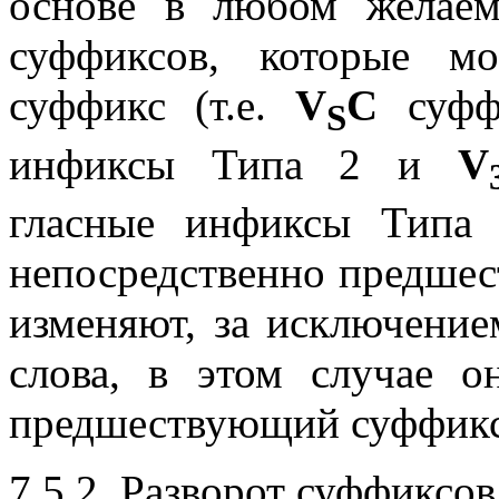
основе в любом желаем
суффиксов, которые м
суффикс (т.е.
V
C
суффи
S
инфиксы Типа 2 и
V
гласные инфиксы Типа
непосредственно предшес
изменяют, за исключение
слова, в этом случае о
предшествующий суффикс
7.5.2. Разворот суффиксов