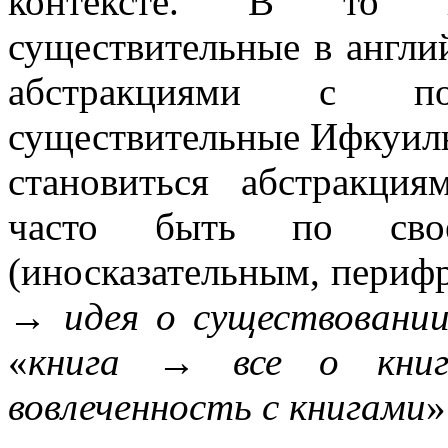
контексте. В то в
существительные в англи
абстракциями с п
существительные Ифкуиль
становиться абстракци
часто быть по свое
(иносказательным, перифр
→
идея о существовани
«
книга
→
все о книга
вовлеченность с книгами
»