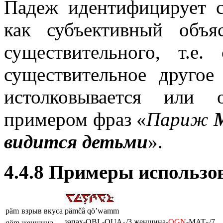
Падеж идентифицирует с
как субъективный объя
существительного, т.
существительное другое
истолковывается или 
примером фраз «
Париж
видится детьми
».
4.4.8 Примеры использо
päm
взрыв вкуса
pämčâ qö’wamm
запах-OBL-QUA
/3 женщина-
OGN
-MAT
/7
qöm
женщина