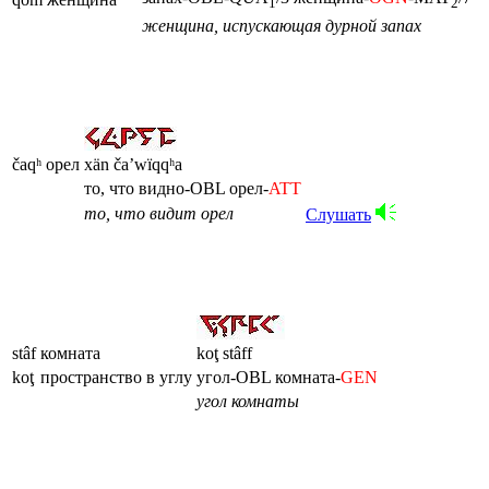
1
2
женщина, испускающая дурной запах
čaqʰ
орел
xän ča’wïqqʰa
то, что видно-OBL орел-
ATT
то, что видит орел
Слушать
stâf
комната
koţ stâff
koţ
пространство в углу
угол-OBL комната-
GEN
угол комнаты