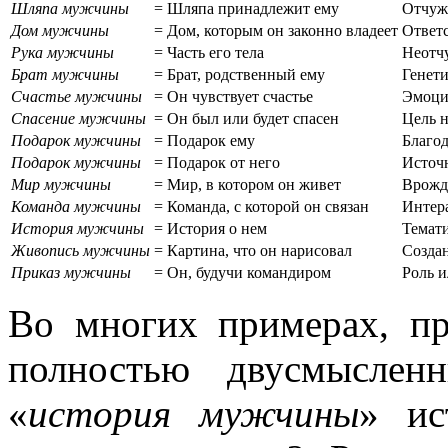
Шляпа мужчины
=
Шляпа принадлежит ему
Отчуж
Дом мужчины
=
Дом, которым он законно владеет
Ответс
Рука мужчины
=
Часть его тела
Неотч
Брат мужчины
=
Брат, родственный ему
Генети
Счастье мужчины
=
Он чувствует счастье
Эмоци
Спасение мужчины
=
Он был или будет спасен
Цель 
Подарок мужчины
=
Подарок ему
Благо
Подарок мужчины
=
Подарок от него
Источ
Мир мужчины
=
Мир, в котором он живет
Врожде
Команда мужчины
=
Команда, с которой он связан
Интера
История мужчины
=
История о нем
Темат
Живопись мужчины
=
Картина, что он нарисовал
Создан
Приказ мужчины
=
Он, будучи командиром
Роль 
Во многих примерах, пр
полностью двусмыслен
«
история мужчины
» ис