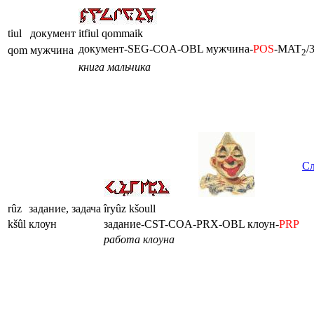
tiul
документ
itfiul qommaik
документ-SEG-COA-OBL мужчина-
POS
-MAT
/
qom
мужчина
2
книга мальчика
С
rûz
задание, задача
îryûz kšoull
kšûl
клоун
задание-CST-COA-PRX-OBL клоун-
PRP
работа клоуна