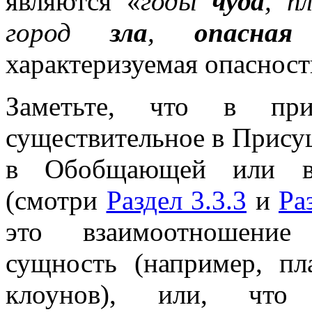
являются «
годы
чуда
, п
город
зла
,
опасная
с
характеризуемая опасност
Заметьте, что в при
существительное в Прису
в Обобщающей или в 
(смотри
Раздел 3.3.3
и
Ра
это взаимоотношение
сущность (например, пл
клоунов), или, что 