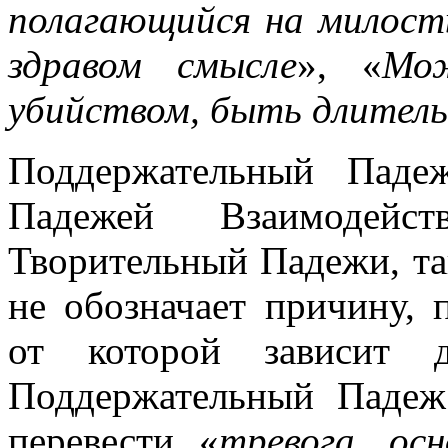
полагающийся на милос
здравом смысле
», «
Мож
убийством, быть длител
Поддержательный Паде
Падежей Взаимодей
Творительный Падежи, т
не обозначает причину, 
от которой зависит д
Поддержательный Падеж
перевести «
тревога, ос