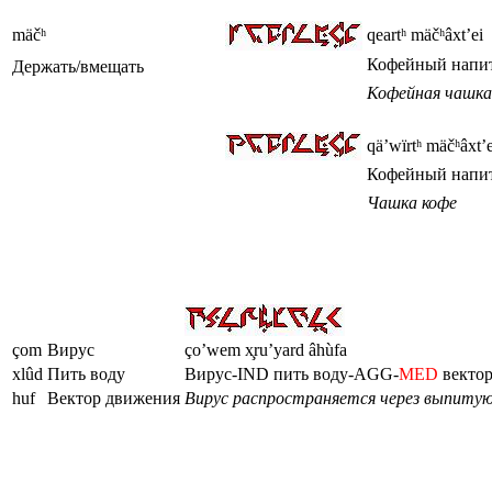
mäčʰ
qeartʰ mäčʰâxt’ei
Кофейный напи
Держать/вмещать
Кофейная чашка
qä’wïrtʰ mäčʰâxt’e
Кофейный напи
Чашка кофе
çom
Вирус
ço’wem x̧ru’yard âhùfa
xlûd
Пить воду
Вирус-IND пить воду-AGG-
MED
векто
huf
Вектор движения
Вирус распространяется через выпитую