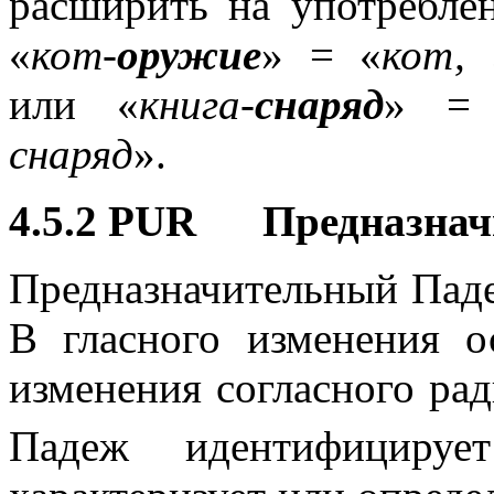
расширить на употреблен
«
кот-
оружие
» = «
кот, 
или «
книга-
снаряд
» =
снаряд
».
4.5.2 PUR Предназнач
Предназначительный Пад
B гласного изменения 
изменения согласного ра
Падеж идентифицирует