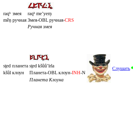
raqʰ
змея
raqʰ me’yerņ
mêņ
ручная
Змея-OBL ручная-
CRS
Ручная змея
sţed
планета
sţed kšûû’ïrla
Слушать
kšûl
клоун
Планета-OBL клоун-
INH
-N
Планета Клоуна