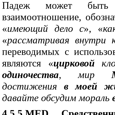
Падеж может быть 
взаимоотношение, обозн
«
имеющий дело с
», «
ка
«
рассматривая внутри 
переводимых с использо
являются «
цирковой
кло
одиночества
, мир
достижения
в моей ж
давайте обсудим мораль
4.5.5 MED Средственн