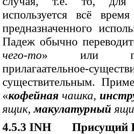
случая, т.е. то, для
используется всё врем
предназначенного исполь
Падеж обычно переводит
чего-то
» или попе
прилагаательное-суще
существительным. Прим
«
кофейная
чашка,
инстр
ящик,
макулатурный
ящи
4.5.3 INH Присущий 