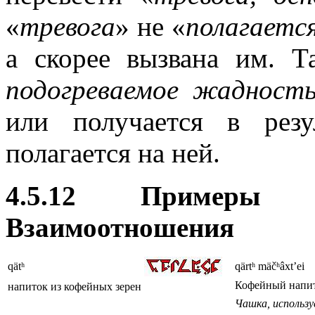
«
тревога
» не «
полагаетс
а скорее вызвана им. Т
подогреваемое жадност
или получается в рез
полагается на ней.
4.5.12 Примеры и
Взаимоотношения
qätʰ
qärtʰ mäčʰâxt’ei
Кофейный напи
напиток из кофейных зерен
Чашка, использу